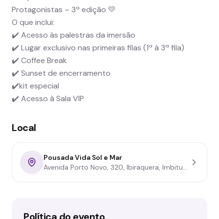
Protagonistas – 3ª edição 💛
O que inclui:
✔️ Acesso às palestras da imersão
✔️ Lugar exclusivo nas primeiras filas (1ª à 3ª fila)
✔️ Coffee Break
✔️ Sunset de encerramento
✔️kit especial
✔️ Acesso à Sala VIP
Local
Pousada Vida Sol e Mar
Avenida Porto Novo, 320, Ibiraquera, Imbituba - SC
Política do evento