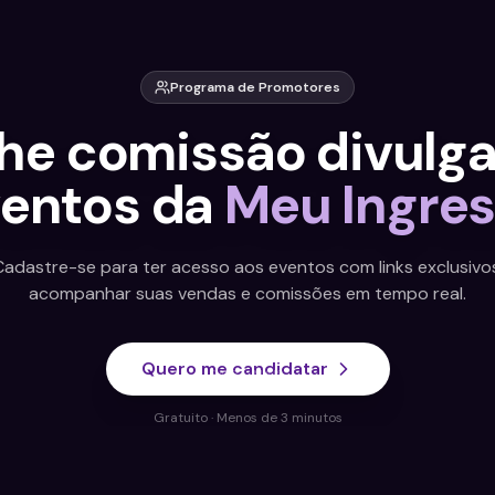
Programa de Promotores
h
e
c
o
m
i
s
s
ã
o
d
i
v
u
l
g
Ganhe comi
e
n
t
o
s
d
a
M
e
u
I
n
g
r
e
Cadastre-se para ter acesso aos eventos com links exclusivos
acompanhar suas vendas e comissões em tempo real.
Quero me candidatar
SAIBA MAIS
Gratuito · Menos de 3 minutos