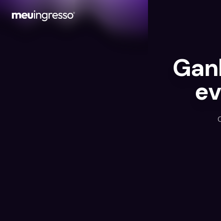
G
a
n
e
v