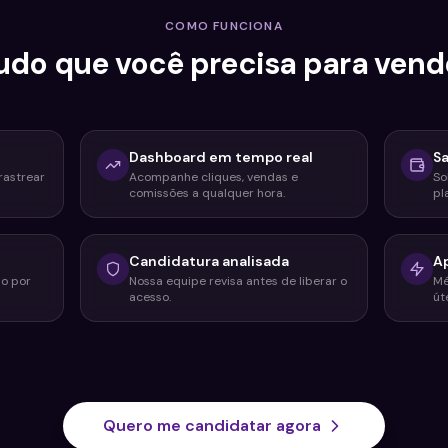
COMO FUNCIONA
udo que você precisa para vend
Dashboard em tempo real
Sa
rastrear
Acompanhe cliques, vendas e
So
comissões a qualquer hora.
pl
Candidatura analisada
A
do por
Nossa equipe revisa antes de liberar o
Mé
acesso.
úte
Quero me candidatar agora